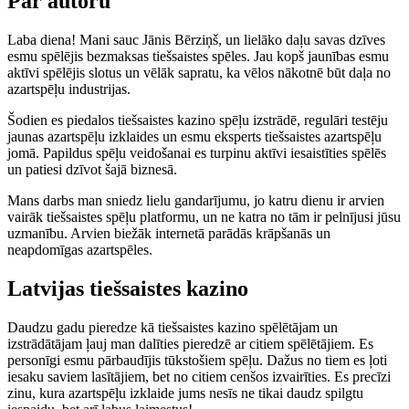
Par autoru
Laba diena! Mani sauc Jānis Bērziņš, un lielāko daļu savas dzīves
esmu spēlējis bezmaksas tiešsaistes spēles. Jau kopš jaunības esmu
aktīvi spēlējis slotus un vēlāk sapratu, ka vēlos nākotnē būt daļa no
azartspēļu industrijas.
Šodien es piedalos tiešsaistes kazino spēļu izstrādē, regulāri testēju
jaunas azartspēļu izklaides un esmu eksperts tiešsaistes azartspēļu
jomā. Papildus spēļu veidošanai es turpinu aktīvi iesaistīties spēlēs
un patiesi dzīvot šajā biznesā.
Mans darbs man sniedz lielu gandarījumu, jo katru dienu ir arvien
vairāk tiešsaistes spēļu platformu, un ne katra no tām ir pelnījusi jūsu
uzmanību. Arvien biežāk internetā parādās krāpšanās un
neapdomīgas azartspēles.
Latvijas tiešsaistes kazino
Daudzu gadu pieredze kā tiešsaistes kazino spēlētājam un
izstrādātājam ļauj man dalīties pieredzē ar citiem spēlētājiem. Es
personīgi esmu pārbaudījis tūkstošiem spēļu. Dažus no tiem es ļoti
iesaku saviem lasītājiem, bet no citiem cenšos izvairīties. Es precīzi
zinu, kura azartspēļu izklaide jums nesīs ne tikai daudz spilgtu