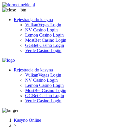
Rejestracja do kasyna
VulkanVegas Login
NV Casino Login
Lemon Casino Login
MostBet Casino Login
GGBet Casino Login
Verde Casino Login
Rejestracja do kasyna
VulkanVegas Login
NV Casino Login
Lemon Casino Login
MostBet Casino Login
GGBet Casino Login
Verde Casino Login
Kasyno Online
>