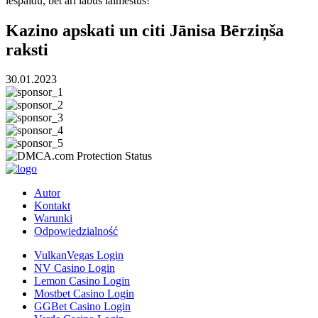
iespaidu, bet arī labus laimestus!
Kazino apskati un citi Jānisa Bērziņša
raksti
30.01.2023
Autor
Kontakt
Warunki
Odpowiedzialność
VulkanVegas Login
NV Casino Login
Lemon Casino Login
Mostbet Casino Login
GGBet Casino Login