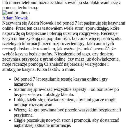
lub numer telefonu można zaktualizować po skontaktowaniu się z
pomocą techniczną.
Adam Nowak
Nazywam się Adam Nowak i od ponad 7 lat pasjonuję się kasynami
online. Przez ten czas testowałem wiele stron, sprawdzając, które
naprawdę są bezpieczne i oferują uczciwą rozgrywkę. Recenzje
kasyn online zyskują na popularności, bo coraz więcej osób szuka
rzetelnych informacji przed rozpoczęciem gry. Jako autor tych
recenzji doskonale rozumiem, jak ważne jest mieć pewność, że
wybór kasyna będzie trafny. Niezależnie od tego, czy dopiero
zaczynasz przygodę z grami online, czy masz już doświadczenie,
moje recenzje pomogą Ci znaleźć najbardziej wiarygodne i
atrakcyjne kasyna. Kilka faktów o mnie:
Od ponad 7 lat regularnie testuję kasyna online i gry
hazardowe.
Staram się sprawdzać wszystkie aspekty – od bonusów po
bezpieczeństwo i obsługę klienta.
Lubię dzielić się doświadczeniem, aby inni gracze mogli
uniknąć rozczarowań.
Wierzę, że gra powinna być przede wszystkim bezpieczna i
przyjemna.
Ciągle poszukuję nowych stron i promocji, aby dostarczać
najbardziej aktualne informacje.