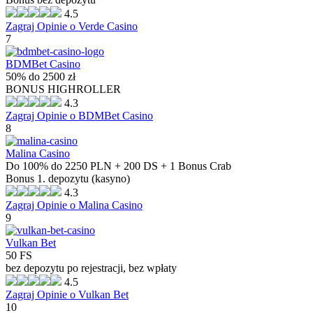
4.5
Zagraj
Opinie o Verde Casino
7
BDMBet Casino
50% do 2500 zł
BONUS HIGHROLLER
4.3
Zagraj
Opinie o BDMBet Casino
8
Malina Casino
Do 100% do 2250 PLN + 200 DS + 1 Bonus Crab
Bonus 1. depozytu (kasyno)
4.3
Zagraj
Opinie o Malina Casino
9
Vulkan Bet
50 FS
bez depozytu po rejestracji, bez wpłaty
4.5
Zagraj
Opinie o Vulkan Bet
10