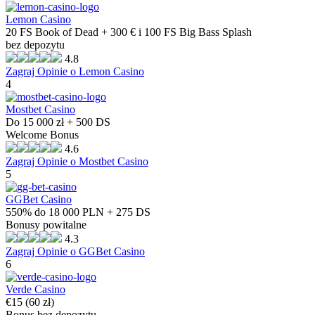
Lemon Casino
20 FS Book of Dead + 300 € i 100 FS Big Bass Splash
bez depozytu
4.8
Zagraj
Opinie o Lemon Casino
4
Mostbet Casino
Do 15 000 zł + 500 DS
Welcome Bonus
4.6
Zagraj
Opinie o Mostbet Casino
5
GGBet Casino
550% do 18 000 PLN + 275 DS
Bonusy powitalne
4.3
Zagraj
Opinie o GGBet Casino
6
Verde Casino
€15 (60 zł)
Bonus bez depozytu