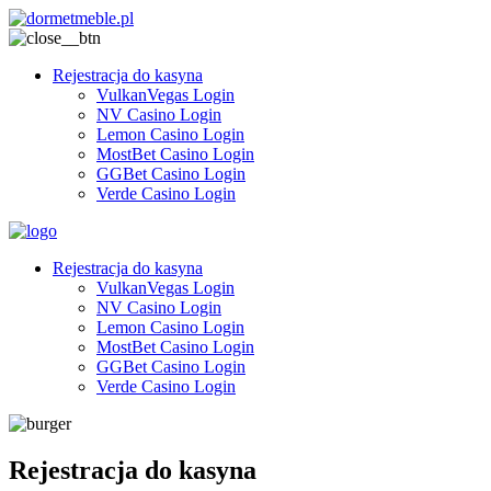
Rejestracja do kasyna
VulkanVegas Login
NV Casino Login
Lemon Casino Login
MostBet Casino Login
GGBet Casino Login
Verde Casino Login
Rejestracja do kasyna
VulkanVegas Login
NV Casino Login
Lemon Casino Login
MostBet Casino Login
GGBet Casino Login
Verde Casino Login
Rejestracja do kasyna