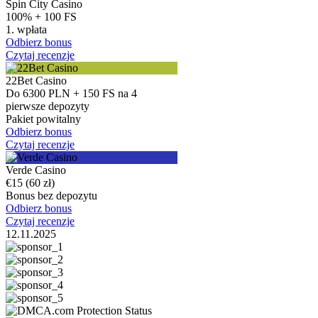
Spin City Casino
100% + 100 FS
1. wpłata
Odbierz bonus
Czytaj recenzje
22Bet Сasino
Do 6300 PLN + 150 FS na 4
pierwsze depozyty
Pakiet powitalny
Odbierz bonus
Czytaj recenzje
Verde Casino
€15 (60 zł)
Bonus bez depozytu
Odbierz bonus
Czytaj recenzje
12.11.2025