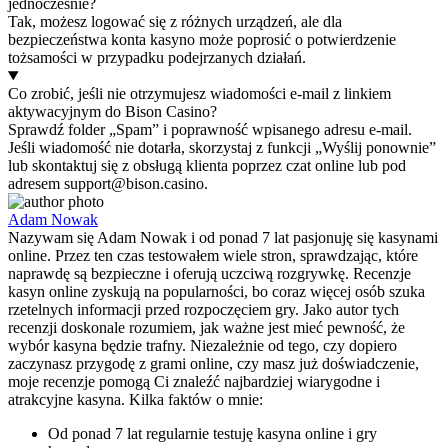
jednocześnie?
Tak, możesz logować się z różnych urządzeń, ale dla
bezpieczeństwa konta kasyno może poprosić o potwierdzenie
tożsamości w przypadku podejrzanych działań.
Co zrobić, jeśli nie otrzymujesz wiadomości e-mail z linkiem
aktywacyjnym do Bison Casino?
Sprawdź folder „Spam” i poprawność wpisanego adresu e-mail.
Jeśli wiadomość nie dotarła, skorzystaj z funkcji „Wyślij ponownie”
lub skontaktuj się z obsługą klienta poprzez czat online lub pod
adresem
support@bison.casino
.
Adam Nowak
Nazywam się Adam Nowak i od ponad 7 lat pasjonuję się kasynami
online. Przez ten czas testowałem wiele stron, sprawdzając, które
naprawdę są bezpieczne i oferują uczciwą rozgrywkę. Recenzje
kasyn online zyskują na popularności, bo coraz więcej osób szuka
rzetelnych informacji przed rozpoczęciem gry. Jako autor tych
recenzji doskonale rozumiem, jak ważne jest mieć pewność, że
wybór kasyna będzie trafny. Niezależnie od tego, czy dopiero
zaczynasz przygodę z grami online, czy masz już doświadczenie,
moje recenzje pomogą Ci znaleźć najbardziej wiarygodne i
atrakcyjne kasyna. Kilka faktów o mnie:
Od ponad 7 lat regularnie testuję kasyna online i gry