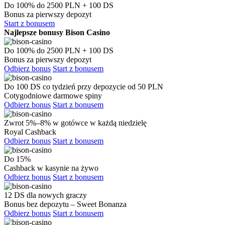
Do 100% do 2500 PLN + 100 DS
Bonus za pierwszy depozyt
Start z bonusem
Najlepsze bonusy Bison Casino
Do 100% do 2500 PLN + 100 DS
Bonus za pierwszy depozyt
Odbierz bonus
Start z bonusem
Do 100 DS co tydzień przy depozycie od 50 PLN
Cotygodniowe darmowe spiny
Odbierz bonus
Start z bonusem
Zwrot 5%–8% w gotówce w każdą niedzielę
Royal Cashback
Odbierz bonus
Start z bonusem
Do 15%
Cashback w kasynie na żywo
Odbierz bonus
Start z bonusem
12 DS dla nowych graczy
Bonus bez depozytu – Sweet Bonanza
Odbierz bonus
Start z bonusem