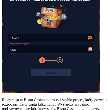
Rejestracja w Bison Casino to prosty i szybki proces, który pozwala
rozpocząć grę w ciągu kilku minut. Wystarczy wypełnić
podstawowe dane lub skorzystać z Bison Casino login poprzez e-