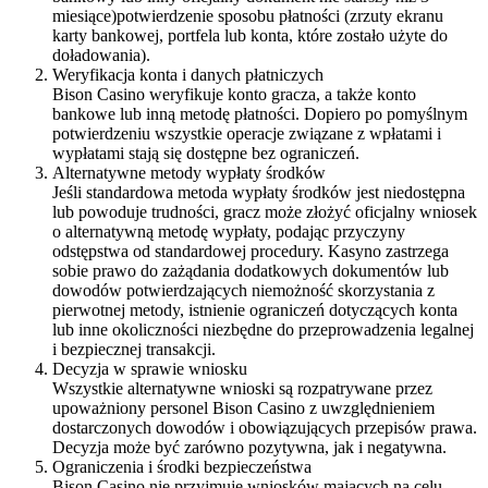
miesiące)potwierdzenie sposobu płatności (zrzuty ekranu
karty bankowej, portfela lub konta, które zostało użyte do
doładowania).
Weryfikacja konta i danych płatniczych
Bison Casino weryfikuje konto gracza, a także konto
bankowe lub inną metodę płatności. Dopiero po pomyślnym
potwierdzeniu wszystkie operacje związane z wpłatami i
wypłatami stają się dostępne bez ograniczeń.
Alternatywne metody wypłaty środków
Jeśli standardowa metoda wypłaty środków jest niedostępna
lub powoduje trudności, gracz może złożyć oficjalny wniosek
o alternatywną metodę wypłaty, podając przyczyny
odstępstwa od standardowej procedury. Kasyno zastrzega
sobie prawo do zażądania dodatkowych dokumentów lub
dowodów potwierdzających niemożność skorzystania z
pierwotnej metody, istnienie ograniczeń dotyczących konta
lub inne okoliczności niezbędne do przeprowadzenia legalnej
i bezpiecznej transakcji.
Decyzja w sprawie wniosku
Wszystkie alternatywne wnioski są rozpatrywane przez
upoważniony personel Bison Casino z uwzględnieniem
dostarczonych dowodów i obowiązujących przepisów prawa.
Decyzja może być zarówno pozytywna, jak i negatywna.
Ograniczenia i środki bezpieczeństwa
Bison Casino nie przyjmuje wniosków mających na celu