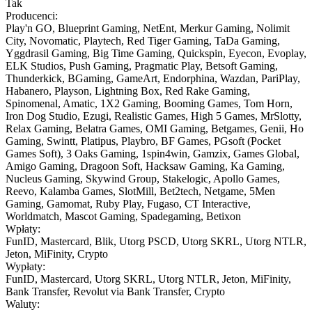
Tak
Producenci:
Play'n GO, Blueprint Gaming, NetEnt, Merkur Gaming, Nolimit
City, Novomatic, Playtech, Red Tiger Gaming, TaDa Gaming,
Yggdrasil Gaming, Big Time Gaming, Quickspin, Eyecon, Evoplay,
ELK Studios, Push Gaming, Pragmatic Play, Betsoft Gaming,
Thunderkick, BGaming, GameArt, Endorphina, Wazdan, PariPlay,
Habanero, Playson, Lightning Box, Red Rake Gaming,
Spinomenal, Amatic, 1X2 Gaming, Booming Games, Tom Horn,
Iron Dog Studio, Ezugi, Realistic Games, High 5 Games, MrSlotty,
Relax Gaming, Belatra Games, OMI Gaming, Betgames, Genii, Ho
Gaming, Swintt, Platipus, Playbro, BF Games, PGsoft (Pocket
Games Soft), 3 Oaks Gaming, 1spin4win, Gamzix, Games Global,
Amigo Gaming, Dragoon Soft, Hacksaw Gaming, Ka Gaming,
Nucleus Gaming, Skywind Group, Stakelogic, Apollo Games,
Reevo, Kalamba Games, SlotMill, Bet2tech, Netgame, 5Men
Gaming, Gamomat, Ruby Play, Fugaso, CT Interactive,
Worldmatch, Mascot Gaming, Spadegaming, Betixon
Wpłaty:
FunID, Mastercard, Blik, Utorg PSCD, Utorg SKRL, Utorg NTLR,
Jeton, MiFinity, Crypto
Wypłaty:
FunID, Mastercard, Utorg SKRL, Utorg NTLR, Jeton, MiFinity,
Bank Transfer, Revolut via Bank Transfer, Crypto
Waluty: