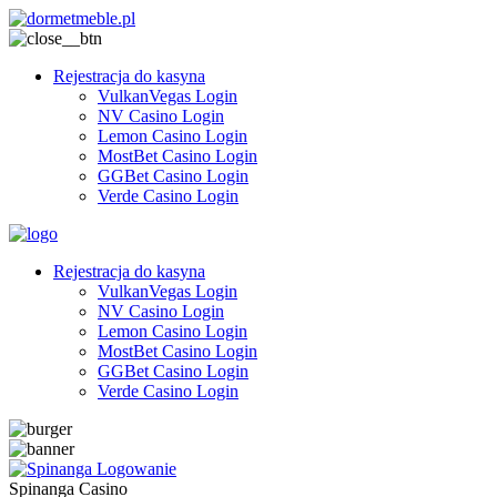
Rejestracja do kasyna
VulkanVegas Login
NV Casino Login
Lemon Casino Login
MostBet Casino Login
GGBet Casino Login
Verde Casino Login
Rejestracja do kasyna
VulkanVegas Login
NV Casino Login
Lemon Casino Login
MostBet Casino Login
GGBet Casino Login
Verde Casino Login
Spinanga Casino