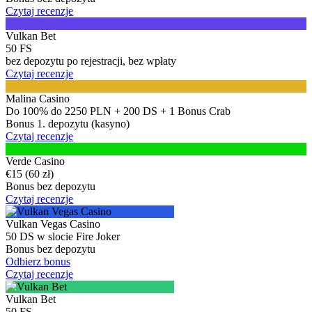
Czytaj recenzje
Vulkan Bet
50 FS
bez depozytu po rejestracji, bez wpłaty
Czytaj recenzje
Malina Casino
Do 100% do 2250 PLN + 200 DS + 1 Bonus Crab
Bonus 1. depozytu (kasyno)
Czytaj recenzje
Verde Casino
€15 (60 zł)
Bonus bez depozytu
Czytaj recenzje
Vulkan Vegas Casino
50 DS w slocie Fire Joker
Bonus bez depozytu
Odbierz bonus
Czytaj recenzje
Vulkan Bet
50 FS