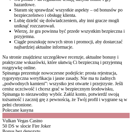
hazardowe.
Staram się sprawdzać wszystkie aspekty – od bonusów po
bezpieczeństwo i obsługę klienta.
Lubię dzielić się doświadczeniem, aby inni gracze mogli
uniknąć rozczarowań.
Wierzę, że gra powinna być przede wszystkim bezpieczna i
przyjemna.
Ciągle poszukuję nowych stron i promocji, aby dostarczać
najbardziej aktualne informacje.
Na stronie znajdziesz szczegółowe recenzje, aktualne bonusy i
praktyczne wskazówki, które ułatwią Ci bezpieczną i przyjemną
rozgrywkę online.
Spinanga prezentuje nowoczesne podejście: prosta rejestracja,
rygorystyczna weryfikacja i jasne zasady. Nie ma tu żadnych
„podwodnych kamieni”: wszystko jest otwarte i przejrzyste. Jeśli
cenisz uczciwość i chcesz grać w bezpiecznym środowisku,
Spinanga to niezawodny wybór. Załóż konto, potwierdź swoją
tożsamość i zacznij grę z pewnością, że Twój profil i wygrane są w
pełni chronione.
Polecane kasyna
Vulkan Vegas Casino
50 DS w slocie Fire Joker
Bonus bez depozytu